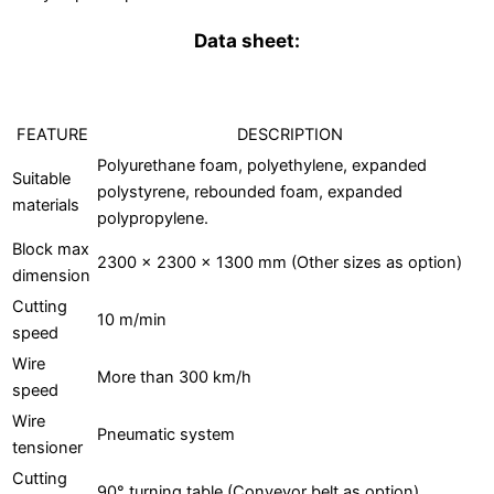
Data sheet:
FEATURE
DESCRIPTION
Polyurethane foam, polyethylene, expanded
Suitable
polystyrene, rebounded foam, expanded
materials
polypropylene.
Block max
2300 x 2300 x 1300 mm (Other sizes as option)
dimension
Cutting
10 m/min
speed
Wire
More than 300 km/h
speed
Wire
Pneumatic system
tensioner
Cutting
90° turning table (Conveyor belt as option)